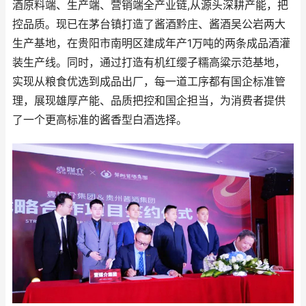
酒原料端、生产端、营销端全产业链,从源头深耕产能，把
控品质。现已在茅台镇打造了酱酒黔庄、酱酒吴公岩两大
生产基地，在贵阳市南明区建成年产1万吨的两条成品酒灌
装生产线。同时，通过打造有机红缨子糯高粱示范基地，
实现从粮食优选到成品出厂，每一道工序都有国企标准管
理，展现雄厚产能、品质把控和国企担当，为消费者提供
了一个更高标准的酱香型白酒选择。