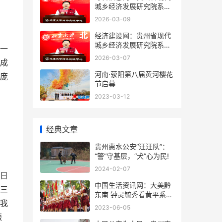
城乡经济发展研究院系列
报道之一
2026-03-09
经济建设网：贵州省现代
城乡经济发展研究院系列
一
报道之一
2026-03-07
成
河南·荥阳第八届黄河樱花
庞
节启幕
2023-03-12
经典文章
贵州惠水公安“汪汪队”：
“警”守基层，“犬”心为民!
2024-02-07
日
中国生活资讯网：大美黔
三
东南 钟灵毓秀看黄平系列
我
报道之十五
2023-06-05
振