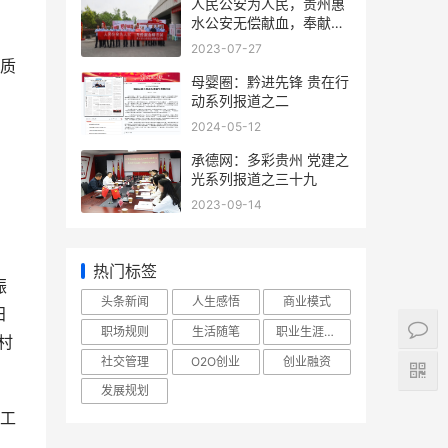
人民公安为人民，贵州惠
水公安无偿献血，奉献爱
心
2023-07-27
质
母婴圈：黔进先锋 贵在行
动系列报道之二
2024-05-12
承德网：多彩贵州 党建之
光系列报道之三十九
2023-09-14
热门标签
振
头条新闻
人生感悟
商业模式
田
职场规则
生活随笔
职业生涯规划
村
社交管理
O2O创业
创业融资
发展规划
工