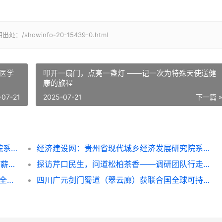
owinfo-20-15439-0.html
叩开一扇门，点亮一盏灯 ——记一次为特殊天使送健
康的旅程
-07-21
2025-07-21
下一篇 
综合信息网：贵州省现代城乡经济发展研究院系列报道之一
经济建设网：贵州省现代城乡经济发展研究院系列报道之一
赓续红色血脉，赋能绿水青山 ——武夷学院“薪火青绿”实践团队深入金坑乡调研红绿融合发展
探访芹口民生，问道松柏茶香——调研团队行走环带看振兴
践行“两山”理论：山西双陀岭探索“种养加销”全链模式，助力乡村振兴
四川广元剑门蜀道（翠云廊）获联合国全球可持续“地球家园”范例奖