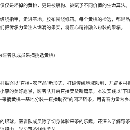
仅仅是坏掉的黄桃，更是被解构、被赋予不同价值的生命算法。
绕指甲，走进基地，胶布围绕纸箱。每个黄桃的检选，都是品
们把传承力量注入饱满的果实，将匠心精神融入包装的果箱。
医者队成员采摘挑选黄桃)
振兴以“直播+农产品”新形式，打破传统地域限制，开辟乡村
小康的美好愿景，医者队开启直播卖货新篇章，本次实践以“下
草—采摘黄桃—基地分装—直播助农”的闭环链条，用青春力量为乡
眼球，医者队成员除了切身体验采茶的乐趣，还深入了解莓茶
流程中，学习莓茶制作手艺。