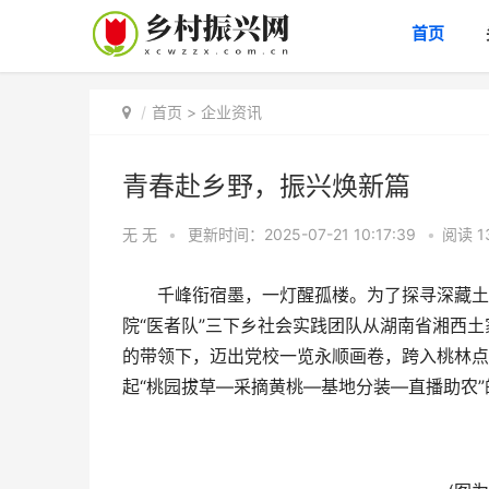
首页
首页
>
企业资讯
青春赴乡野，振兴焕新篇
无 无
•
更新时间：2025-07-21 10:17:39
•
阅读
1
千峰衔宿墨，一灯醒孤楼。为了探寻深藏土地
院“医者队”三下乡社会实践团队从湖南省湘西
的带领下，迈出党校一览永顺画卷，跨入桃林点
起“桃园拔草—采摘黄桃—基地分装—直播助农