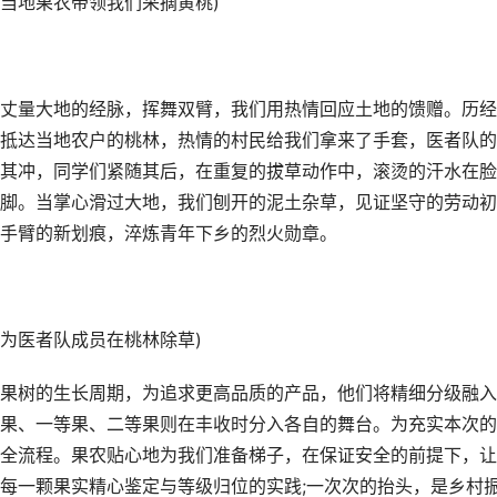
地果农带领我们采摘黄桃)
量大地的经脉，挥舞双臂，我们用热情回应土地的馈赠。历经
抵达当地农户的桃林，热情的村民给我们拿来了手套，医者队的
其冲，同学们紧随其后，在重复的拔草动作中，滚烫的汗水在脸
脚。当掌心滑过大地，我们刨开的泥土杂草，见证坚守的劳动初
手臂的新划痕，淬炼青年下乡的烈火勋章。
医者队成员在桃林除草)
树的生长周期，为追求更高品质的产品，他们将精细分级融入
果、一等果、二等果则在丰收时分入各自的舞台。为充实本次的
全流程。果农贴心地为我们准备梯子，在保证安全的前提下，让
每一颗果实精心鉴定与等级归位的实践;一次次的抬头，是乡村