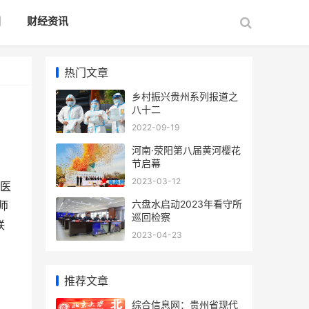
国
财经资讯
热门文章
乡村振兴贵州系列报道之
八十二
2022-09-19
河南·荥阳第八届黄河樱花
节启幕
2023-03-12
医
六盘水启动2023年看守所
师
巡回检察
联
2023-04-23
推荐文章
综合信息网：贵州省现代