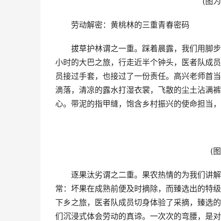
(图为当
劳动解密：黄桃林的三重青春密码
拔草护林谓之一重。踩着晨露，我们用脚步丈
小时的大巴之旅，行走近半个钟头，医者队成员
员接过手套，也接过了一份责任。高兴老师首当
滴落，清凉的露水打湿衣裳，飞散的尘土沾满裤
心。带泥的指甲缝，饱含乡村振兴的使命担当，
(图为
逐果汰劣谓之二重。果农热情的为我们讲解果
常：坏果在成熟前便及时摘除，而臻选出的特级
下乡之旅，医者队成员切身体验了采摘，臻选的
们沉浸式体会劳动的真谛。一次次的弯腰，是对