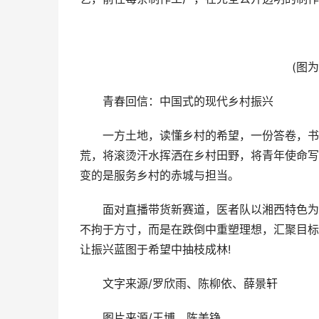
(图为乡
青春回信：中国式的现代乡村振兴
一方土地，读懂乡村的希望，一份答卷，书写
荒，将滚烫汗水挥洒在乡村田野，将青年使命写
变的是服务乡村的赤城与担当。
面对直播带货新赛道，医者队以湘西特色为载
不拘于方寸，而是在跌倒中重塑理想，汇聚目标
让振兴蓝图于希望中抽枝成林!
文字来源/罗欣雨、陈柳依、薛景轩
图片来源/王博、陈美铮