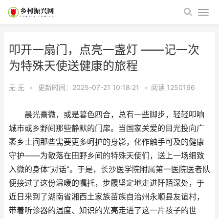
叩开一扇门，点亮一盏灯 ——记一次
为特殊天使送健康的旅程
无 无
•
更新时间：2025-07-21 10:18:21
•
阅读
1250166
晨光熹微，或是暮色四合，总有一些脚步，轻轻叩响
城市或乡野间那些静默的门扉。当国家关爱的目光投向广
袤乡土间那些需要更多呵护的身影，化作触手可及的健康
守护——为散落在田野乡间的特殊天使们，送上一场细致
入微的身体“对话”。于是，长沙医学院附属第一医院医者队
便接过了这份温暖的嘱托，步履坚定地走进阡陌深处，于
近日来到了湖南省湘西土家族苗族自治州永顺县友谊村，
带着听诊器的温度、知识的光亮走进了这一片孩子的世