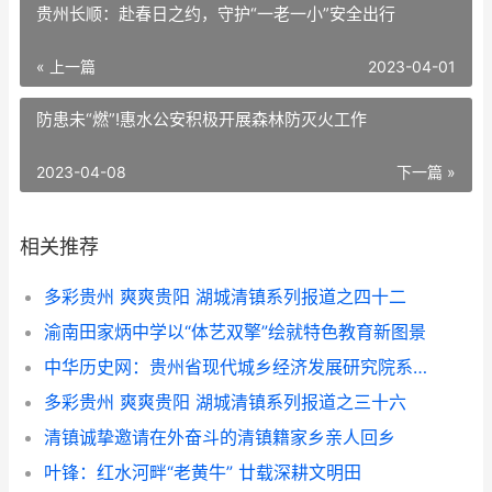
贵州长顺：赴春日之约，守护“一老一小”安全出行
« 上一篇
2023-04-01
防患未“燃”!惠水公安积极开展森林防灭火工作
2023-04-08
下一篇 »
相关推荐
多彩贵州 爽爽贵阳 湖城清镇系列报道之四十二
渝南田家炳中学以“体艺双擎”绘就特色教育新图景
中华历史网：贵州省现代城乡经济发展研究院系列报道之一
多彩贵州 爽爽贵阳 湖城清镇系列报道之三十六
清镇诚挚邀请在外奋斗的清镇籍家乡亲人回乡
叶锋：红水河畔“老黄牛” 廿载深耕文明田