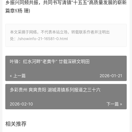
乡振兴同频共振，共同书写清镇“十五五”高质量发展的崭新
篇章!(杨 珊)
本文采摘于网络，不代表本站立场，转载联系作者并注明出
处：/showinfo-21-16581-0.html
叶锋：红水河畔“老黄牛” 廿载深耕文明田
« 上一篇
2026-01-21
多彩贵州 爽爽贵阳 湖城清镇系列报道之三十六
2026-02-10
下一篇 »
相关推荐