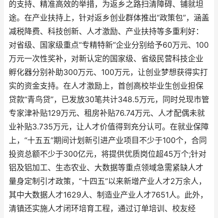
的支持、精准高效的举措，为返乡之路扫清障碍、铺就坦
途。在产业扶持上，针对返乡创业群体推出“政策包”，涵盖
减税降费、科技创新、人才激励、产业扶持等多重利好：
对省级、国家级重点“专精特新”企业分别给予60万元、100
万元一次性奖补，对新认定的国家级、省级民营科技企业
孵化器分别补助300万元、100万元，让创业梦想获得实打
实的资金支持。在人才激励上，首创高校毕业生创业担保
贷款“青鸟贷”，已发放30笔共计348.5万元，同时兑现市管
专家津补贴129万元、租房补贴76.74万元、人才配偶未就
业补贴3.735万元，让人才价值得到充分认可。在就业保障
上，“十五五”期间计划新引进产业项目不少于100个，合同
投资总额不少于300亿元，将提供优质岗位超45万个;针对
铝及铝加工、生态农业、大数据等重点领域急需紧缺人才
量身定制引才政策，“十四五”以来新增产业人才2万余人，
其中大数据人才1629人、制造业产业人才7651人。此外，
清镇还实施人才闭环培育工程，通过订单培训、校友经