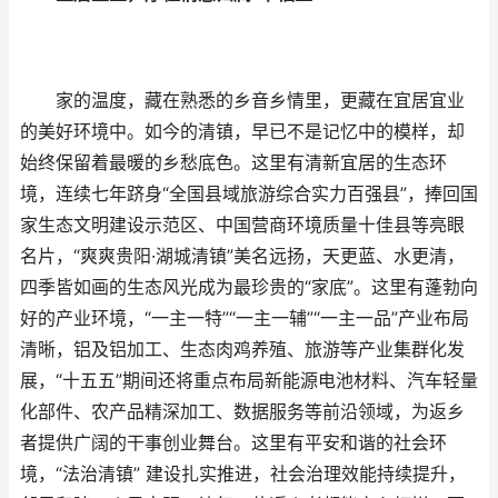
家的温度，藏在熟悉的乡音乡情里，更藏在宜居宜业
的美好环境中。如今的清镇，早已不是记忆中的模样，却
始终保留着最暖的乡愁底色。这里有清新宜居的生态环
境，连续七年跻身“全国县域旅游综合实力百强县”，捧回国
家生态文明建设示范区、中国营商环境质量十佳县等亮眼
名片，“爽爽贵阳·湖城清镇”美名远扬，天更蓝、水更清，
四季皆如画的生态风光成为最珍贵的“家底”。这里有蓬勃向
好的产业环境，“一主一特”“一主一辅”“一主一品”产业布局
清晰，铝及铝加工、生态肉鸡养殖、旅游等产业集群化发
展，“十五五”期间还将重点布局新能源电池材料、汽车轻量
化部件、农产品精深加工、数据服务等前沿领域，为返乡
者提供广阔的干事创业舞台。这里有平安和谐的社会环
境，“法治清镇” 建设扎实推进，社会治理效能持续提升，