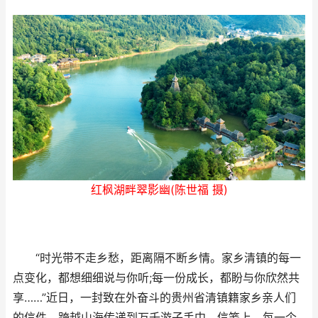
红枫湖畔翠影幽(陈世福 摄)
“时光带不走乡愁，距离隔不断乡情。家乡清镇的每一
点变化，都想细细说与你听;每一份成长，都盼与你欣然共
享……”近日，一封致在外奋斗的贵州省清镇籍家乡亲人们
的信件，跨越山海传递到万千游子手中。信笺上，每一个