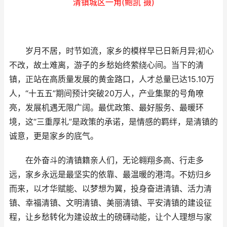
清镇城区一角(鲍凯 摄)
岁月不居，时节如流，家乡的模样早已日新月异;初心
不改，故土难离，游子的乡愁始终萦绕心间。当下的清
镇，正站在高质量发展的黄金路口，人才总量已达15.10万
人，“十五五”期间预计突破20万人，产业集聚的号角嘹
亮，发展机遇无限广阔。最优政策、最好服务、最暖环
境，这“三重厚礼”是政策的承诺，是情感的羁绊，是清镇的
诚意，更是家乡的底气。
在外奋斗的清镇籍亲人们，无论翱翔多高、行走多
远，家乡永远是最坚实的依靠、最温暖的港湾。不妨归乡
而来，以才华赋能、以梦想为翼，投身奋进清镇、活力清
镇、幸福清镇、文明清镇、美丽清镇、平安清镇的建设征
程，让乡愁转化为建设故土的磅礴动能，让个人理想与家