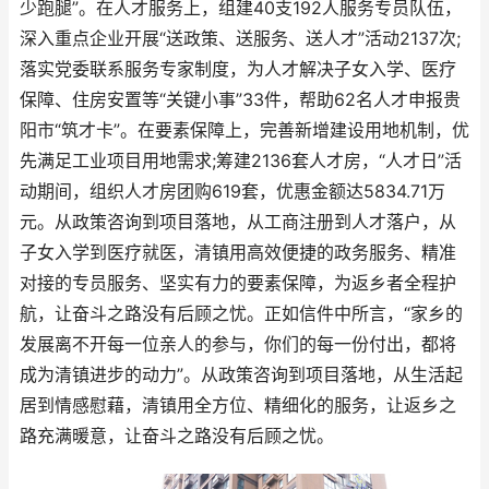
少跑腿”。在人才服务上，组建40支192人服务专员队伍，
深入重点企业开展“送政策、送服务、送人才”活动2137次;
落实党委联系服务专家制度，为人才解决子女入学、医疗
保障、住房安置等“关键小事”33件，帮助62名人才申报贵
阳市“筑才卡”。在要素保障上，完善新增建设用地机制，优
先满足工业项目用地需求;筹建2136套人才房，“人才日”活
动期间，组织人才房团购619套，优惠金额达5834.71万
元。从政策咨询到项目落地，从工商注册到人才落户，从
子女入学到医疗就医，清镇用高效便捷的政务服务、精准
对接的专员服务、坚实有力的要素保障，为返乡者全程护
航，让奋斗之路没有后顾之忧。正如信件中所言，“家乡的
发展离不开每一位亲人的参与，你们的每一份付出，都将
成为清镇进步的动力”。从政策咨询到项目落地，从生活起
居到情感慰藉，清镇用全方位、精细化的服务，让返乡之
路充满暖意，让奋斗之路没有后顾之忧。