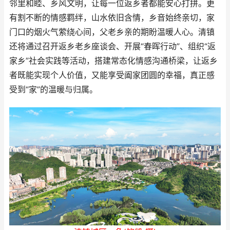
邻里和睦、乡风文明，让每一位返乡者都能安心打拼。更
有割不断的情感羁绊，山水依旧含情，乡音始终亲切，家
门口的烟火气萦绕心间，父老乡亲的期盼温暖人心。清镇
还将通过召开返乡老乡座谈会、开展“春晖行动”、组织“返
家乡”社会实践等活动，搭建常态化情感沟通桥梁，让返乡
者既能实现个人价值，又能享受阖家团圆的幸福，真正感
受到“家”的温暖与归属。