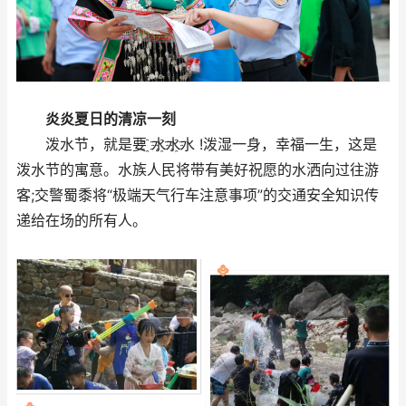
炎炎夏日的清凉一刻
泼水节，就是要 ҈水҈水҈水 !泼湿一身，幸福一生，这是
泼水节的寓意。水族人民将带有美好祝愿的水洒向过往游
客;交警蜀黍将“极端天气行车注意事项”的交通安全知识传
递给在场的所有人。