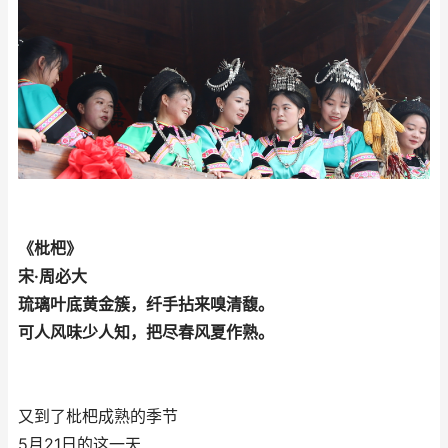
《枇杷》
宋·周必大
琉璃叶底黄金簇，纤手拈来嗅清馥。
可人风味少人知，把尽春风夏作熟。
又到了枇杷成熟的季节
5月21日的这一天