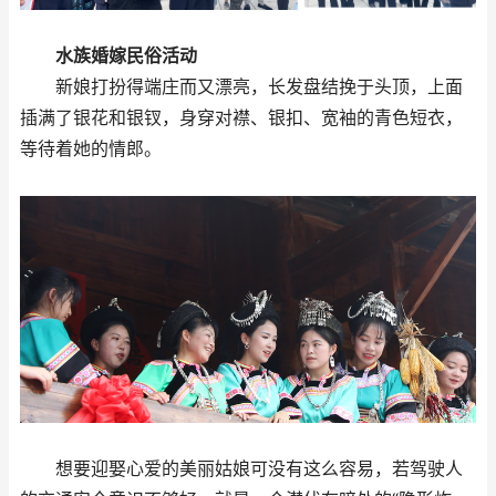
水族婚嫁民俗活动
新娘打扮得端庄而又漂亮，长发盘结挽于头顶，上面
插满了银花和银钗，身穿对襟、银扣、宽袖的青色短衣，
等待着她的情郎。
想要迎娶心爱的美丽姑娘可没有这么容易，若驾驶人