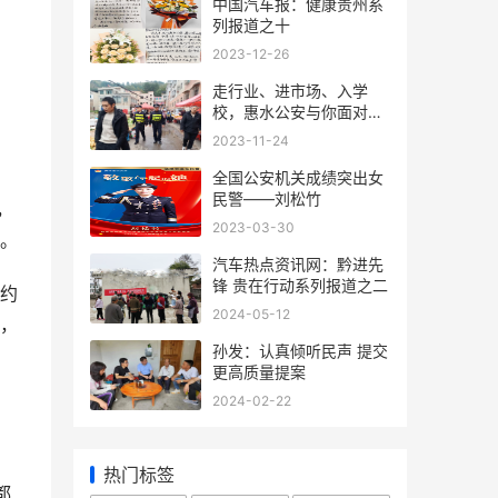
中国汽车报：健康贵州系
列报道之十
2023-12-26
走行业、进市场、入学
校，惠水公安与你面对面
“话”安全
2023-11-24
全国公安机关成绩突出女
民警——刘松竹
，
2023-03-30
。
汽车热点资讯网：黔进先
锋 贵在行动系列报道之二
约
2024-05-12
，
孙发：认真倾听民声 提交
更高质量提案
2024-02-22
热门标签
都