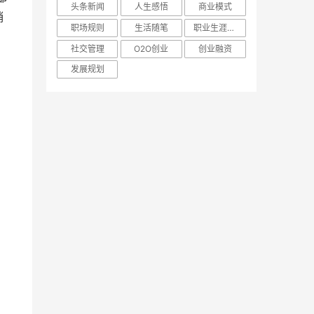
头条新闻
人生感悟
商业模式
销
职场规则
生活随笔
职业生涯规划
社交管理
O2O创业
创业融资
发展规划