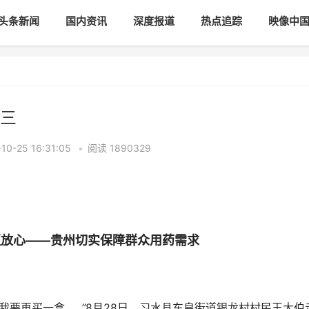
头条新闻
国内资讯
深度报道
热点追踪
映像中
之三
-25 16:31:05
•
阅读
1890329
更放心——贵州切实保障群众用药需求
要再买一盒……”8月28日，习水县东皇街道银龙村村民王大伯