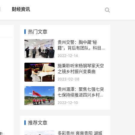
国
财经资讯
热门文章
贵州交警：胸中藏“秘
籍”，背后有团队，科目一
还怕考不过?
2022-12-14
施秉聆听宋杨钢琴家天空
之镜乡村振兴变奏曲
2023-02-08
贵州湄潭：聚焦七强七突
七保持续推进四兴乡村乡
风文明建设
2022-12-10
推荐文章
多彩贵州 爽爽贵阳 湖城
走