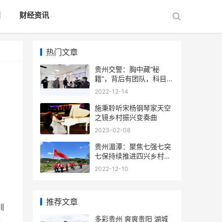
国
财经资讯
热门文章
贵州交警：胸中藏“秘
籍”，背后有团队，科目一
还怕考不过?
2022-12-14
施秉聆听宋杨钢琴家天空
之镜乡村振兴变奏曲
2023-02-08
贵州湄潭：聚焦七强七突
七保持续推进四兴乡村乡
风文明建设
2022-12-10
推荐文章
训
多彩贵州 爽爽贵阳 湖城
开