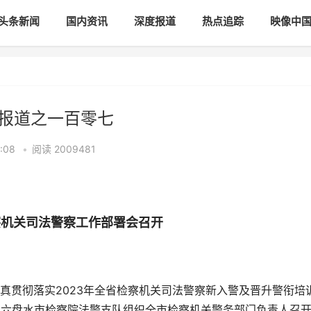
头条新闻
国内资讯
深度报道
热点追踪
映像中
列报道之一百零七
:08
•
阅读
2009481
察机关司法警察工作部署会召开
贯彻落实2023年全省检察机关司法警察新入警及晋升警衔培
日，六盘水市检察院法警支队组织全市检察机关警务部门负责人召