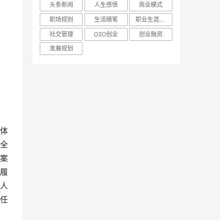
头条新闻
人生感悟
商业模式
职场规则
生活随笔
职业生涯规划
社交管理
O2O创业
创业融资
发展规划
体
全
案
履
人
任