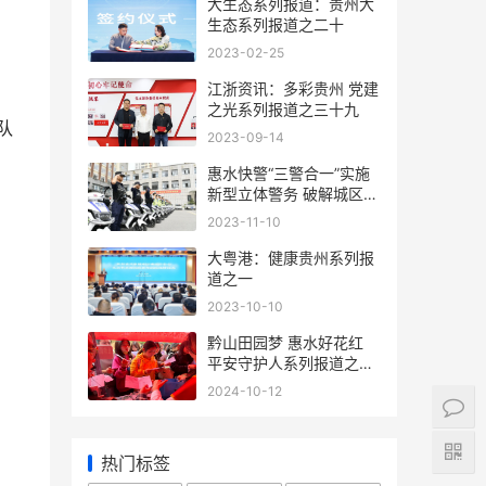
大生态系列报道：贵州大
生态系列报道之二十
2023-02-25
江浙资讯：多彩贵州 党建
之光系列报道之三十九
队
2023-09-14
惠水快警“三警合一”实施
新型立体警务 破解城区治
理难题
2023-11-10
大粤港：健康贵州系列报
道之一
2023-10-10
黔山田园梦 惠水好花红
平安守护人系列报道之三
百一十四
2024-10-12
热门标签