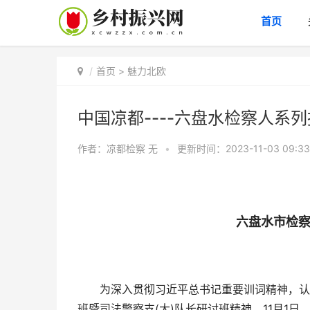
首页
首页
>
魅力北欧
中国凉都----六盘水检察人系
作者：凉都检察
无
•
更新时间：2023-11-03 09:33
六盘水市检
为深入贯彻习近平总书记重要训词精神，认真
班暨司法警察支(大)队长研讨班精神，11月1