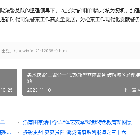
法警总队的坚强领导下，以此次培训和训练考核为契机，加强
进新时代司法警察工作高质量发展，为检察工作现代化贡献警务
owinfo-21-12035-0.html
惠水快警“三警合一”实施新型立体警务 破解城区治理难
题
-10-25
2023-11-10
下一篇 
十二
渝南田家炳中学以“体艺双擎”绘就特色教育新图景
中华历史网：贵州省现代城乡经济发展研究院系列报道之一
多彩贵州 爽爽贵阳 湖城清镇系列报道之三十六