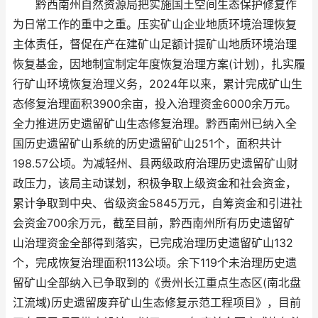
黔西南州自然资源局把实施国土空间生态保护修复作
为日常工作的重中之重。压实矿山企业地质环境治理恢复
主体责任，督促在产在建矿山足额计提矿山地质环境治理
恢复基金，因地制宜制定年度恢复治理方案(计划)，扎实履
行矿山环境恢复治理义务，2024年以来，累计完成矿山生
态修复治理面积3900余亩，投入治理资金6000余万元。
全力推进历史遗留矿山生态修复治理。黔西南州已纳入全
国历史遗留矿山系统的历史遗留矿山251个，面积共计
198.57公顷。为减轻州、县两级政府治理历史遗留矿山财
政压力，该局主动谋划，积极争取上级资金和社会资金，
累计争取到中央、省级资金5845万元，自筹资金和引进社
会资金700余万元，截至目前，黔西南州所有历史遗留矿
山治理资金全部得到落实，已完成治理历史遗留矿山132
个，完成恢复治理面积113公顷。余下119个未治理历史遗
留矿山全部纳入已争取到的《贵州长江重点生态区(南北盘
江流域)历史遗留废弃矿山生态修复示范工程项目》，目前