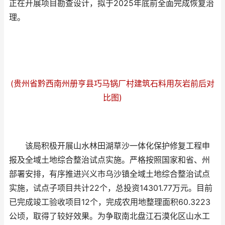
正在开展项目勘查设计，拟于2025年底前全面完成恢复治
理。
(贵州省黔西南州册亨县巧马锅厂村建筑石料用灰岩前后对
比图)
该局积极开展山水林田湖草沙一体化保护修复工程申
报及全域土地综合整治试点实施。严格按照国家和省、州
部署安排，有序推进兴义市乌沙镇全域土地综合整治试点
实施，试点子项目共计22个，总投资14301.77万元。目前
已完成竣工验收项目12个，完成农用地整理面积60.3223
公顷，取得了较好效果。为争取南北盘江石漠化区山水工