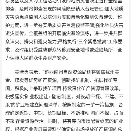
易发区以及人为工程活动引发的地质灾害隐患进行全覆盖
排查，及时将排查发现的风险隐患纳入台账管理;加大地质
灾害隐患点监测人员培训力度和自动化监测设备建设、维
护力度，进一步夯实地质灾害监测预警基础;强化地质灾害
避灾宣传，全覆盖组织开展临灾避险演练，进一步提升群
众识灾、辨灾和避灾能力;严格执行“三个紧急撤离”工作要
求，及时组织受威胁群众转移到安全地带或避险场所，全
力保障人民群众生命财产安全。
黄清勇表示，“黔西南州自然资源局还将聚焦我州黄
金、煤炭等优势矿产资源，创新找矿机制、拓展找矿空
间，积极向上争取找矿项目;持续深化矿产资源管理改革，
积极落实‘矿业权出让+登记’制度，对长期‘不探、不建、不
采’的矿业权建立问题清单，按照制定的一矿一策措施，合
理确定近期、中期、长期目标，不断推动‘圈而不探、占而
不采’存量资源盘活。同时，将有序向市场配置亟需的矿业
权，根据产业发展需要科学确定向市场投放矿产资源的总