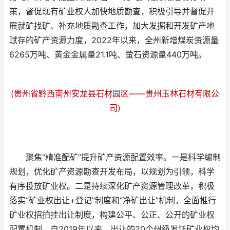
策，督促现有矿业权人加快地质勘查，积极引导并督促开
展就矿找矿、补充地质勘查工作，加大发掘和开发矿产地
赋存的矿产资源力度，2022年以来，全州新增煤炭资源量
6265万吨、黄金金属量21.1吨、萤石资源量440万吨。
(贵州省黔西南州安龙县石材园区——贵州玉林石材有限公
司)
聚焦“精准配矿”提升矿产资源配置效率。一是科学编制
规划，优化矿产资源勘查开发布局，以规划为引领，科学
有序投放矿业权。二是持续深化矿产资源管理改革，积极
落实“矿业权出让+登记”制度和“净矿出让”机制，全面推行
矿业权招拍挂出让制度，构建公平、公正、公开的矿业权
配置机制，自2019年以来，出让的20个州级发证矿业权均