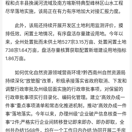
程和贞丰县挽澜河流域及南方喀斯特典型峰林区山水工程
尽早落地实施，该局正在有力有序地加大对接汇报力度。
此外，该局还持续开展开发区土地利用监测评价，摸
排低效、闲置土地情况，有序盘活存量建设用地。今年以
来，全州处置批而未供土地527宗3.15万亩、处置闲置土地
738宗1.64万亩，盘活存量核算获取配置新增建设用地指标
1.86万亩。
如何优化自然资源领域营商环境?黔西南州自然资源局
持续深化“放管服”改革，积极承接落实省政府取消、下发和
调整行政审批及州级层面实施的行政审批事项，对保留的
行政审批事项实行目录化、编码化管理。建立“高效办成一
件事”重点事项清单和常态化推进机制，推动“高效办成一件
事”落地落实。今年以来，办理州级“企业破产信息核查一件
事”2件;严格实行企业间转移登记即来即办、即办即取，全
州共办结1568件，均在一个工作日内办结;协同开展二手房