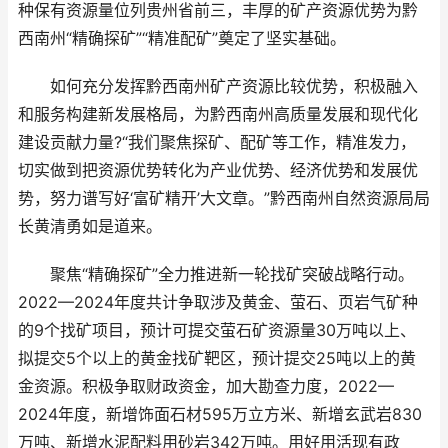
种保有资源量位列贵州省前三，丰厚的矿产资源优势为黔
西南州“精确探矿”“精准配矿”奠定了坚实基础。
如何充分发挥黔西南州矿产资源比较优势，积极融入
和服务构建新发展格局，为黔西南州高质量发展和现代化
建设贡献力量?“我们聚焦探矿、配矿等工作，精准发力，
切实做到把资源优势转化为产业优势、经济优势和发展优
势，努力谱写好‘富矿精开’大文章。”黔西南州自然资源局局
长黄清勇如是道来。
聚焦“精确探矿”全力推进新一轮找矿突破战略行动。
2022—2024年度共计争取涉及黄金、萤石、页岩气矿种
的9个找矿项目，预计可提交萤石矿资源量30万吨以上、
拟提交5个以上的黄金找矿靶区，预计提交25吨以上的黄
金资源。积极争取财政资金，加大勘查力度，2022—
2024年度，新增饰面石材595万立方米、新增玄武岩830
万吨、新增水泥配料用砂岩342万吨。用好用活现有政