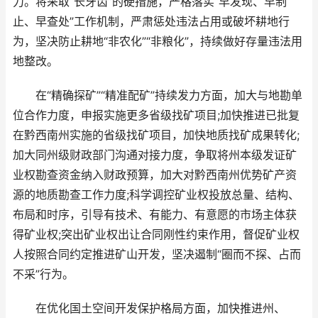
力。将采取“长牙齿”的硬措施，严格落实“早发现、早制
止、早查处”工作机制，严肃惩处违法占用或破坏耕地行
为，坚决防止耕地“非农化”“非粮化”，持续做好存量违法用
地整改。
在“精确探矿”“精准配矿”持续发力方面，加大与地勘单
位合作力度，申报实施更多省级找矿项目;加快推进已批复
在黔西南州实施的省级找矿项目，加快地质找矿成果转化;
加大同州级财政部门沟通对接力度，争取将州本级发证矿
业权勘查资金纳入财政预算，加大对黔西南州优势矿产资
源的地质勘查工作力度;科学调控矿业权投放总量、结构、
布局和时序，引导有技术、有能力、有意愿的市场主体获
得矿业权;突出矿业权出让合同刚性约束作用，督促矿业权
人按照合同约定推进矿山开发，坚决遏制“圈而不探、占而
不采”行为。
在优化国土空间开发保护格局方面，加快推进州、