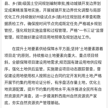
县、乡(镇)级国土空间规划编制审批;推动城镇开发边界划
定成果精准落地实施，开展城镇开发边界优化调整与局部
优化工作;持续做好州级试点乡(镇)村庄规划技术审查和数
据质检工作，确保按时间节点完成既定任务;严格城乡规划
管控，强化规划实施监督和过程管理，严格“一书三证”监督
管理，规范做好建设项目用地预审及规划选址工作。
在提升土地要素供给保障水平方面;坚持“土地要素跟着
项目走”的原则，持续推动土地要素向重大、重点项目倾
斜，全额保障项目建设用地需求;规范国有建设用地供应程
序，强化土地供后监管，实施建设项目动态跟踪督查，督
促建设用地使用权人按照出让合同约定开发利用土地;严格
开展节约集约用地论证分析，有序盘活存量土地，优化土
地资源配置，提升节约集约用地水平;有序推进全民所有自
然资源资产清查，进一步摸清黔西南州自然资源资产家
底，夯实自然资源资产管理基础。