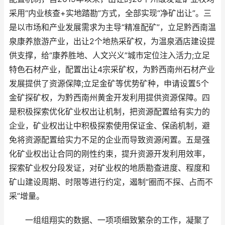
采用“内业核查+实地踏勘”方式，全部实现“净矿出让”。三
是以市场和产业发展需求为主导“精准配矿”，立足黔西南温
泉康养旅游产业，出让2个地热采矿权，为温泉酒店建设提
供支撑，给“康养胜地、人文兴义”城市定位注入活力;立足
特色石材产业，配置出让4宗采矿权，为黔西南州石材产业
发展提供了资源保障;立足金矿等优势矿种，申请设置5个
金矿探矿权，为黔西南州黄金开发利用提供资源保障。四
是积极探索优化矿业权出让机制，把资源配置给有实力的
企业，矿业权出让中积极探索使用保证金、保函机制，避
免将资源配置给实力不足的企业而导致资源闲置。五是强
化矿业权出让合同的刚性约束，提升资源开发利用效率，
探索矿业权分段发证，对矿业权的地质勘查进度、程度和
矿山建设周期、时限等进行约定，遏制“圈而不探、占而不
采”增量。
一组组翔实的数据、一项项细致繁杂的工作，凝聚了