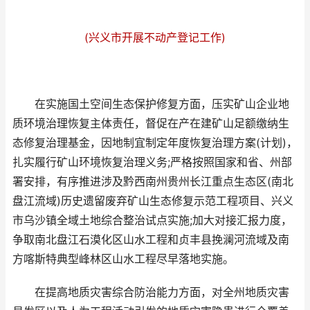
(兴义市开展不动产登记工作)
在实施国土空间生态保护修复方面，压实矿山企业地
质环境治理恢复主体责任，督促在产在建矿山足额缴纳生
态修复治理基金，因地制宜制定年度恢复治理方案(计划)，
扎实履行矿山环境恢复治理义务;严格按照国家和省、州部
署安排，有序推进涉及黔西南州贵州长江重点生态区(南北
盘江流域)历史遗留废弃矿山生态修复示范工程项目、兴义
市乌沙镇全域土地综合整治试点实施;加大对接汇报力度，
争取南北盘江石漠化区山水工程和贞丰县挽澜河流域及南
方喀斯特典型峰林区山水工程尽早落地实施。
在提高地质灾害综合防治能力方面，对全州地质灾害