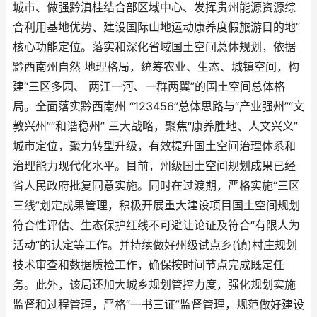
城市、做强黔滇桂结合部区域中心、发挥贵州能源资源综
合利用基地优势、建设国际山地运动康养度假旅游目的地”
核心功能定位。落实和深化省域国土空间总体规划，依据
黔西南州自然 地理格局，统筹农业、生态、城镇空间，构
建“三区多园、 两江一河、一群两翼”的国土空间总体格
局。全面落实黔西南州 “123456”总体思路与“产业强州”“文
教兴州”“和谐稳州” 三大战略，聚焦“康养胜地、人文兴义”
城市定位，聚力转型升级，有效提升国土空间治理体系和
治理能力现代化水平。目前，州级国土空间规划成果已经
省人民政府批复同意实施。同时在过渡期，严格实施“三区
三线”划定成果管理，积极开展重大建设项目国土空间规划
符合性评估、生态保护红线不可避让论证及符合“有限人为
活动”的认定等工作。并持续做好州级试点乡(镇)村庄规划
技术审查和数据质检工作，确保按时间节点完成既定任
务。此外，该局还加大城乡规划管控力度，强化规划实施
监督和过程管理，严格“一书三证”监督管理，规范做好建设