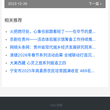
2023-12-26
下一篇 »
相关推荐
火把燃尽处，心事也就跟着轻了——在毕节的夏夜与千年文明相拥
京剧在贵州——活态体验展示馆筹备工作持续推进中
网络头条网：贵州省现代城乡经济发展研究院系列报道之一
清镇2026年春节系列活动启幕 全域联动打造沉浸式新春文旅盛宴
大美西藏 心灵之旅系列报道之四
宁安市2025年高素质农民培育圆满收官 489名农户赋能乡村产业振兴
XML地图