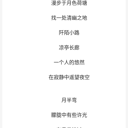
漫步于月色荷塘
找一处清幽之地
阡陌小路
凉亭长廊
一个人的悠然
在寂静中遥望夜空
月半弯
朦胧中有些许光