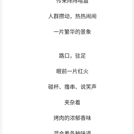
传来阵阵喧嚣
人群攒动，热热闹闹
一片繁华的景象
路口，驻足
眼前一片红火
碰杯、撸串、说笑声
夹杂着
烤肉的浓郁香味
混合着各种味道