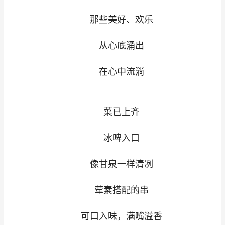
那些美好、欢乐
从心底涌出
在心中流淌
菜已上齐
冰啤入口
像甘泉一样清冽
荤素搭配的串
可口入味，满嘴溢香