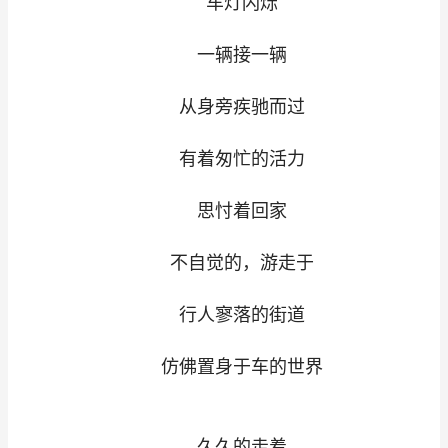
车灯闪烁
一辆接一辆
从身旁疾驰而过
有着匆忙的活力
思忖着回家
不自觉的，游走于
行人寥落的街道
仿佛置身于车的世界
久久的走着