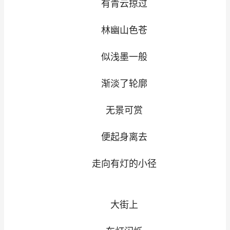
有青云掠过
林幽山色苍
似浅墨一般
渐淡了轮廓
无景可赏
便起身离去
走向有灯的小径
大街上