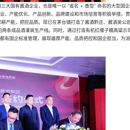
国有酱酒企业，也是唯一以 “省名 + 香型” 命名的大型国企
业、产能优化、产品创新、品牌建设和市场培育等积极举措，贯
深耕产能，把控品质。现已在茅台镇打造了酱酒黔庄、酱酒吴公
的两条成品酒灌装生产线。同时，通过打造有机红缨子糯高粱示
都有国企标准管理，展现雄厚产能、品质把控和国企担当，为消