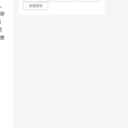
，
发展规划
穿
岩
范
费