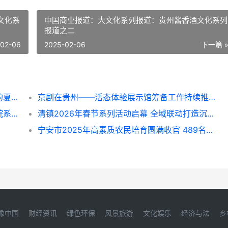
文化系
中国商业报道：大文化系列报道：贵州酱香酒文化系列
报道之二
-02-06
2025-02-06
下一篇 
火把燃尽处，心事也就跟着轻了——在毕节的夏夜与千年文明相拥
京剧在贵州——活态体验展示馆筹备工作持续推进中
网络头条网：贵州省现代城乡经济发展研究院系列报道之一
清镇2026年春节系列活动启幕 全域联动打造沉浸式新春文旅盛宴
宁安市2025年高素质农民培育圆满收官 489名农户赋能乡村产业振兴
像中国
财经资讯
绿色环保
风景旅游
文化娱乐
经济与法
乡