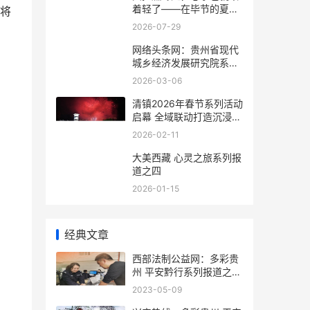
着轻了——在毕节的夏夜
将
与千年文明相拥
2026-07-29
网络头条网：贵州省现代
城乡经济发展研究院系列
报道之一
2026-03-06
清镇2026年春节系列活动
启幕 全域联动打造沉浸式
新春文旅盛宴
2026-02-11
大美西藏 心灵之旅系列报
道之四
2026-01-15
经典文章
西部法制公益网：多彩贵
州 平安黔行系列报道之九
十二
2023-05-09