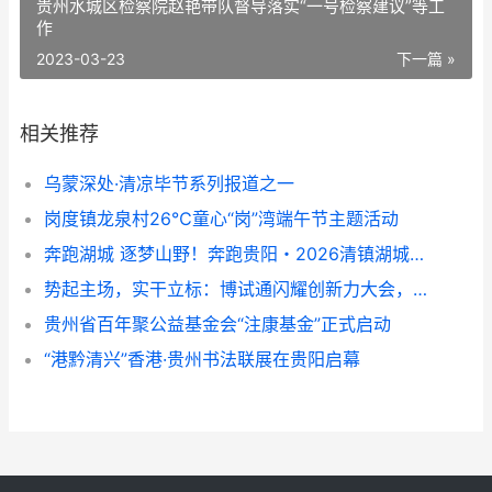
贵州水城区检察院赵艳带队督导落实“一号检察建议”等工
作
2023-03-23
下一篇 »
相关推荐
乌蒙深处·清凉毕节系列报道之一
岗度镇龙泉村26℃童心“岗”湾端午节主题活动
奔跑湖城 逐梦山野！奔跑贵阳・2026清镇湖城亚高原越野赛成功举办
势起主场，实干立标：博试通闪耀创新力大会，从山东主场迈向行业标杆
贵州省百年聚公益基金会“注康基金”正式启动
“港黔清兴”香港·贵州书法联展在贵阳启幕