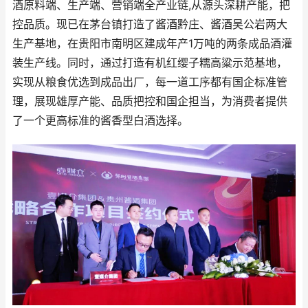
酒原料端、生产端、营销端全产业链,从源头深耕产能，把
控品质。现已在茅台镇打造了酱酒黔庄、酱酒吴公岩两大
生产基地，在贵阳市南明区建成年产1万吨的两条成品酒灌
装生产线。同时，通过打造有机红缨子糯高粱示范基地，
实现从粮食优选到成品出厂，每一道工序都有国企标准管
理，展现雄厚产能、品质把控和国企担当，为消费者提供
了一个更高标准的酱香型白酒选择。