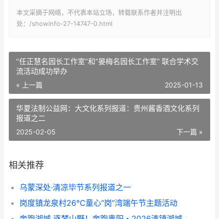
本文采摘于网络，不代表本站立场，转载联系作者并注明出
处：/showinfo-27-14747-0.html
“任正慧名园长工作室”和“晏梅名园长工作室” 联合学术交
流活动成功举办
« 上一篇
2025-01-13
华夏法制公益网：大文化系列报道：贵州酱香酒文化系列
报道之二
2025-02-05
下一篇 »
相关推荐
乌蒙深处·清凉毕节系列报道之一
岗度镇龙泉村26℃童心“岗”湾端午节主题活动
奔跑湖城 逐梦山野！奔跑贵阳・2026清镇湖城亚高原越野赛成功举办