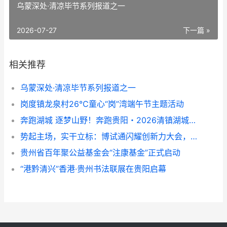
乌蒙深处·清凉毕节系列报道之一
2026-07-27
下一篇 »
相关推荐
乌蒙深处·清凉毕节系列报道之一
岗度镇龙泉村26℃童心“岗”湾端午节主题活动
奔跑湖城 逐梦山野！奔跑贵阳・2026清镇湖城亚高原越野赛成功举办
势起主场，实干立标：博试通闪耀创新力大会，从山东主场迈向行业标杆
贵州省百年聚公益基金会“注康基金”正式启动
“港黔清兴”香港·贵州书法联展在贵阳启幕