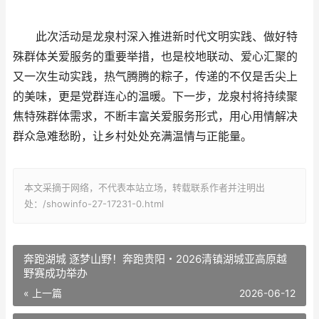
此次活动是龙泉村深入推进新时代文明实践、做好特
殊群体关爱服务的重要举措，也是校地联动、爱心汇聚的
又一次生动实践，热气腾腾的粽子，传递的不仅是舌尖上
的美味，更是党群连心的温暖。下一步，龙泉村将持续聚
焦特殊群体需求，不断丰富关爱服务形式，用心用情解决
群众急难愁盼，让乡村处处充满温情与正能量。
本文采摘于网络，不代表本站立场，转载联系作者并注明出
处：/showinfo-27-17231-0.html
奔跑湖城 逐梦山野！奔跑贵阳・2026清镇湖城亚高原越
野赛成功举办
« 上一篇
2026-06-12