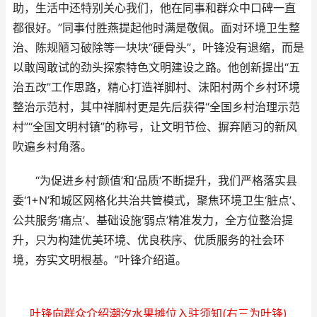
助，生活中还特别关心我们，他在同事和群众中口碑一直
都很好。”同事付胜燕提起他时满是敬佩。面对环境卫生整
治、陈规陋习破除等一块块“硬骨头”，叶锋没有退缩，而是
以敢闯敢试的劲头探索特色文明建设之路。他创新提出“五
治五改”工作思路，精心打造祥脚村、沫阳村两个乡村环境
整治示范村，其中祥脚村更是先后获得“全国乡村治理示范
村”“全国文明村镇”的称号，让文明节俭、摒弃陋习的新风
吹遍乡村角落。
“为促进乡村‘颜值’和‘品质’不断提升，我们严格落实县
委‘1+N’和城区网格化共治共管模式，聚焦环境卫生‘脏点’、
公共服务‘痛点’、基础设施‘弱点’精准发力，全方位整治提
升，只为构建优美环境、优良秩序、优质服务的社会环
境，夯实文明根基。”叶锋介绍道。
叶锋向群众介绍潮汐水果摊位入驻须知(右三为叶锋)