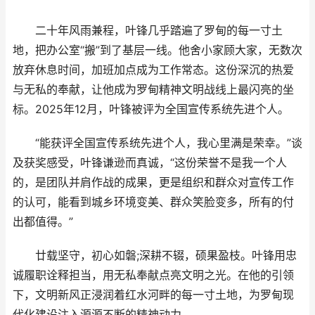
二十年风雨兼程，叶锋几乎踏遍了罗甸的每一寸土
地，把办公室“搬”到了基层一线。他舍小家顾大家，无数次
放弃休息时间，加班加点成为工作常态。这份深沉的热爱
与无私的奉献，让他成为罗甸精神文明战线上最闪亮的坐
标。2025年12月，叶锋被评为全国宣传系统先进个人。
“能获评全国宣传系统先进个人，我心里满是荣幸。”谈
及获奖感受，叶锋谦逊而真诚，“这份荣誉不是我一个人
的，是团队并肩作战的成果，更是组织和群众对宣传工作
的认可，能看到城乡环境变美、群众笑脸变多，所有的付
出都值得。”
廿载坚守，初心如磐;深耕不辍，硕果盈枝。叶锋用忠
诚履职诠释担当，用无私奉献点亮文明之光。在他的引领
下，文明新风正浸润着红水河畔的每一寸土地，为罗甸现
代化建设注入源源不断的精神动力。