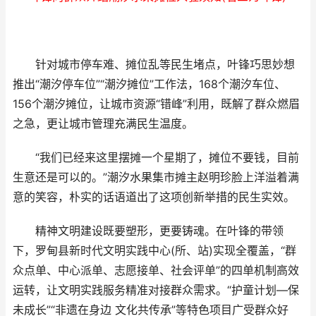
针对城市停车难、摊位乱等民生堵点，叶锋巧思妙想
推出“潮汐停车位”“潮汐摊位”工作法，168个潮汐车位、
156个潮汐摊位，让城市资源“错峰”利用，既解了群众燃眉
之急，更让城市管理充满民生温度。
“我们已经来这里摆摊一个星期了，摊位不要钱，目前
生意还是可以的。”潮汐水果集市摊主赵明珍脸上洋溢着满
意的笑容，朴实的话语道出了这项创新举措的民生实效。
精神文明建设既要塑形，更要铸魂。在叶锋的带领
下，罗甸县新时代文明实践中心(所、站)实现全覆盖，“群
众点单、中心派单、志愿接单、社会评单”的四单机制高效
运转，让文明实践服务精准对接群众需求。“护童计划—保
未成长”“非遗在身边 文化共传承”等特色项目广受群众好