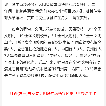
评，其中两项还分别入围省级重点扶持和培育项目。二十
年间，他统筹调度“我为群众办实事”项目857项，桩桩件件
都办结落地，真正把民生福祉扛在肩头、落在实处。
如今的罗甸，文明之花遍地绽放、硕果盈枝。3个全国
文明村、1个全国文明校园，3个全省文明村、7个全省文明
单位、1所全省文明校园的荣誉熠熠生辉;全国道德模范提名
奖1人、全省道德模范提名奖6人，中国好人3人、贵州好人
7人等先进典型不断涌现，“学好人、做好事、当好人”成为
全县上下的新风尚。近三年来，罗甸县在全省“文明在行动·
满意在贵州”活动考核中稳居“黔南州第一方阵”，2023年更
是位列全省二类县第3位，获省委宣传部通报表扬。
叶锋(左一)在罗甸县明珠广场指导环境卫生整治工作