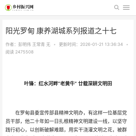
阳光罗甸 康养湖城系列报道之十七
作者：彭明伟 王常青
无
•
更新时间：2026-01-21 13:36:34
•
阅读
2475508
叶锋：红水河畔“老黄牛” 廿载深耕文明田
在罗甸县委宣传部县精神文明办，有这样一位基层党
员干部，他二十年如一日扎根精神文明建设一线，以坚守
践行初心，以创新破解难题，用实干浇灌文明之花，被群