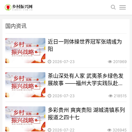
国内资讯
近日一则体操世界冠军张靖彧为
阳
2026-07-23
201969
茶山深处有人家 武夷茶乡绿色发
展故事 ——福州大学实践队赴武
夷山开展“三茶统筹”暑期社会实践
2026-07-23
218515
多彩贵州 爽爽贵阳 湖城清镇系列
报道之四十七
2026-07-22
326945