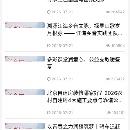
2026-07-21
264542
溯源江海乡音文脉，探寻山歌岁
月根脉 —— 江海乡音实践团队海
门山歌非遗调研纪实
2026-07-21
190604
多彩课堂润童心，公益支教暖盛
夏
2026-07-21
223422
北京自建房装修哪家好？2026农
村自建房4大施工要点与靠谱公司
TOP3测评
2026-07-21
194261
以青春之力润疆筑梦｜骑车追赶