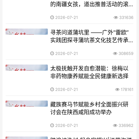
的南疆女孩，道出推普活动的滚
烫价值
2026-07-21
331636
寻茶问道蒲坑里 ——广外“雷欧”
实践团探寻蒲坑茶文化技艺传承
之路
2026-07-21
308659
太极抚触开发自愈潜能：徐梅以
非药物康养赋能全民健康新选择
2026-07-21
178161
藏族赛马节赋能乡村全面振兴研
讨会在陕西咸阳成功举办
2026-07-21
336962