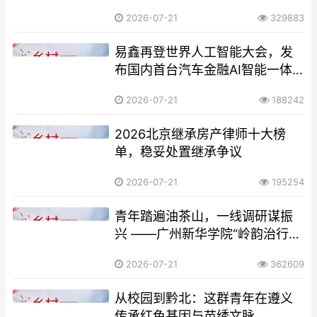
讲团中坝实践迎半程高潮
2026-07-21
329883
易鑫再登世界人工智能大会，发
布国内首台汽车金融AI智能一体
机
2026-07-21
188242
​2026北京继承房产律师十大榜
单，稳妥处置继承争议
2026-07-21
195254
青年踏遍油茶山，一线调研谋振
兴 ——广州新华学院“岭韵治行”
突击队深入云岩镇开展油茶产业
2026-07-21
362609
实地调研
从校园到黔北：这群青年在遵义
传承红色基因与苗绣文脉