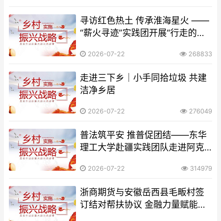
寻访红色热土 传承淮海星火 ——
“薪火寻迹”实践团开展“行走的思
政课”
2026-07-22
268833
走进三下乡｜小手同拾垃圾 共建
洁净乡居
2026-07-22
276049
普法筑平安 推普促团结——东华
理工大学赴疆实践团队走进阿克
陶桢中古城开展民族团结法治宣
2026-07-22
314979
传
浙商期货与安徽岳西县毛畈村签
订结对帮扶协议 金融力量赋能乡
村振兴