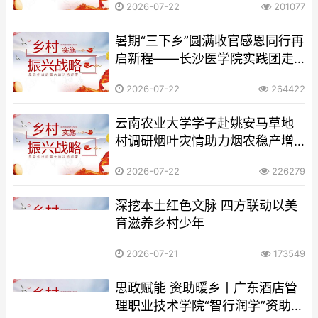
2026-07-22
201077
暑期“三下乡”圆满收官感恩同行再
启新程——长沙医学院实践团走
进新田社区举行结束仪式暨赠旗
2026-07-22
264422
致谢活动
云南农业大学学子赴姚安马草地
村调研烟叶灾情助力烟农稳产增
收
2026-07-22
226279
深挖本土红色文脉 四方联动以美
育滋养乡村少年
2026-07-21
173549
思政赋能 资助暖乡丨广东酒店管
理职业技术学院“智行润学”资助宣