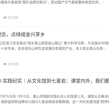
媒体片面宣扬“国外品牌优胜论”，而对国产空气悬架整体表现优异、···
211759
理念，点绿成金兴茶乡
书记在浙江安吉提出“绿水青山就是金山银山” 重大科学论断，为全国乡村绿
十余年来，安吉依托山林生态发展白茶富民产业，本土茶企盈元白茶···
237005
龄·实践纪实｜从文化馆到七星岩：课堂内外，我们
6年7月15日讯 7月15日，童心伴银龄实践队进入实践第三天。课堂从古典诗
调研组则转战牌坊公园与七星岩继续采集数据。这一天的关键词是“跨界&·