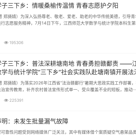
学子三下乡：情暖桑榆传温情 青春志愿护夕阳
慧 郑旖婧）为深入弘扬尊老、敬老、爱老、助老的中华传统美德，引导青
行志愿服务精神，7月14日下午，江西师范大学数学与统计学院本科生第
195306
子三下乡：普法深耕塘南地 青春勇担赣鄱责 ——
数学与统计学院“三下乡”社会实践队赴塘南镇开展法
慧 郑旖婧）为落实2026年江西省“法治赣鄱行”暑期大思政实践工作部署
治宣传教育，补齐农村普法宣传形式单一、受众覆盖不全的短板，推动··
225391
声明：未发生批量漏气故障
架可靠性问题受到网络媒体广泛关注，其中有媒体借个案质疑空气悬架品