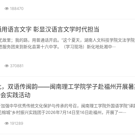
188470
推广国家通用语言文字 彰显汉语言文学时代担当
尤故里；我的路，用普通话开启。”这个夏天，湖南人文科技学院文法学院
愿服务团来到新化县第十六中学。（学习现场）新化地处湘中···
370881
批，双语传闽韵——闽南理工学院学子赴福州开展暑
社会实践活动
于加强中华优秀传统文化保护与传承的号召，闽南理工学院外国语学院“译
;侨见榕城”乡村振兴实践团于2026年7月14日至16日赴福州，开展了一···
191289