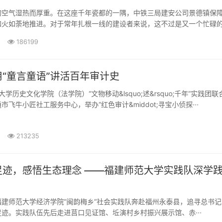
的空气湿热而厚重。在这座千年瓷都的一隅，中铁三局建安公司景德镇保
如火如荼地推进。对于常年扎根一线的建设者来说，这不过是又一个忙碌
186199
“童言童语”讲活百年审计史
大学历史文化学院（法学院）“文物移动&lsquo;述&rsquo;千年”实践团联
飞牛小匠社工服务中心，举办“红色审计&middot;寻宝小侦探···
213235
足迹，感悟生态理念 ——福建师范大学实践队深学
，福建师范大学经济学院“闽韵梅乡”社会实践队奔赴福州永泰县，追寻总书
迹。实践队伍先后走进莒口见证馆、坵演村乡村振兴展示馆、赤···