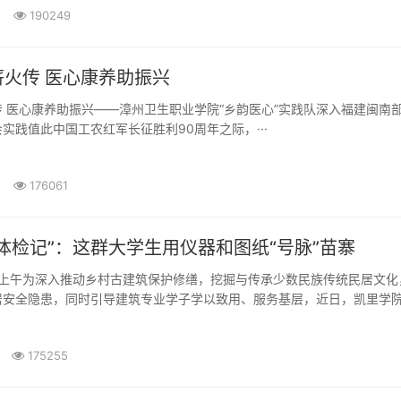
190249
长征精神薪火传 医心康养助振兴
部分地
实践值此中国工农红军长征胜利90周年之际，···
176061
体检记”：这群大学生用仪器和图纸“号脉”苗寨
7日上午为深入推动乡村古建筑保护修缮，挖掘与传承少数民族传统民居文化
居安全隐患，同时引导建筑专业学子学以致用、服务基层，近日，凯里学
175255