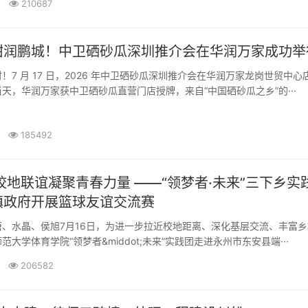
210687
甜润鹏城！中卫硒砂瓜深圳推介会在华润万家成功举
！7 月 17 日，2026 年中卫硒砂瓜深圳推介会在华润万家龙岗世贸中心
天，华润万家获中卫硒砂瓜直营门店授牌，来自“中国硒砂瓜之乡”的···
185492
聚青春力量 ——“领梦者·未来”三下乡实践团
镇政府开展篮球友谊交流赛
、水晶、侯旭7月16日，为进一步拉近校地距离、深化基层交流、丰富乡
大学体育学院“领梦者&middot;未来”实践团走进永州市东安县端···
206582