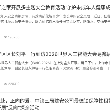
高新村童伴之家开展多主题安全教育活动 守护未成年人
成年人安全防护屏障，有效防范化解青少年成长中的安全风险，近日，仙
聚焦儿童高频安全隐患，联合仙临派出所开展禁毒防艾、防溺水、交通安
198266
区区长刘平一行到访2026世界人工智能大会易鑫
026世界人工智能大会（WAIC 2026）在上海盛大开幕。当日下午，上海市
长刘平，副区长赵永尊等一行莅临易鑫（02858.HK）展台参观考察，
并与···
228319
的奔赴，正向的爱，中铁三局建安公司景德镇保障性租
展“反向”探亲活动