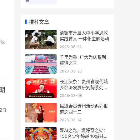
推荐文章
清镇市开展大中小学思政
实践育人 一体化主题活动
“回
2026-06-22
千里为重 广大为庆系列
报道之三
2026-03-26
长江头条：贵州省现代城
乡经济发展研究院系列报
期
道之一
2026-03-06
民进会员贵州活动系列报
路寻
道之四十二
2026-02-14
聚AI之光，燃好奇之火：
150名少年跨越40城共创