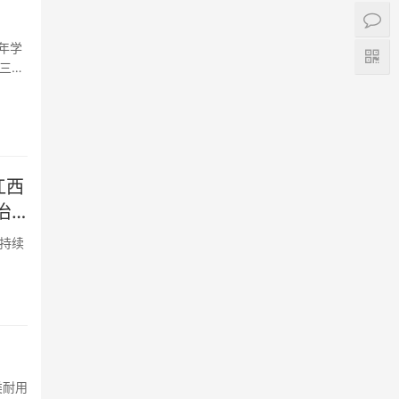
年学
三党
江西
治
，持续
·
类耐用