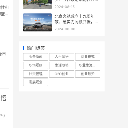
共融促进民族团结
2024-08-15
障性租
的盛
北京奔驰成立十九周年
软、硬实力同频共振，助
推持续高质量发展
2024-08-08
热门标签
合审
头条新闻
人生感悟
商业模式
职场规则
生活随笔
职业生涯规划
社交管理
O2O创业
创业融资
发展规划
践悟
记当年