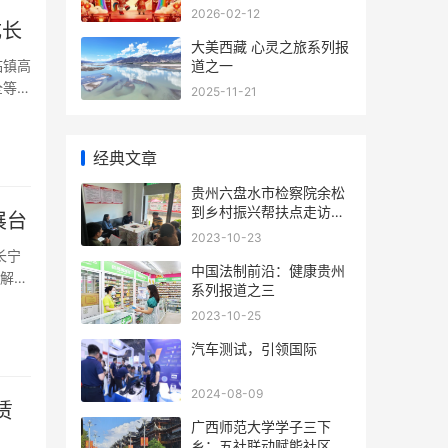
首届少儿AI春晚
2026-02-12
健康成长
大美西藏 心灵之旅系列报
临镇高
道之一
全等综
2025-11-21
经典文章
贵州六盘水市检察院余松
到乡村振兴帮扶点走访调
展台
研
2023-10-23
长宁
中国法制前沿：健康贵州
了解企
系列报道之三
2023-10-25
汽车测试，引领国际
2024-08-09
赁
广西师范大学学子三下
乡：五社联动赋能社区，