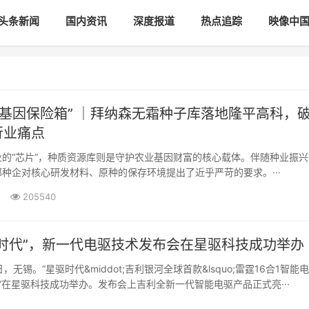
头条新闻
国内资讯
深度报道
热点追踪
映像中
“基因保险箱” ｜拜纳森无霜种子库落地隆平高科，
行业痛点
的“芯片”，种质资源库则是守护农业基因财富的核心载体。伴随种业振兴
种企对核心研发材料、原种的保存环境提出了近乎严苛的要求。···
205540
驱时代”，新一代电驱技术发布会在星驱科技成功举办
6日，无锡。“星驱时代&middot;吉利银河全球首款&lsquo;雷霆16合1智能
发布会”在星驱科技成功举办。发布会上吉利全新一代智能电驱产品正式亮···