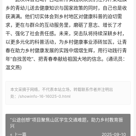
乡的青幼儿送去健康知识与国家政策的同时，自己也是收
获满满。他们切实体会到乡村地区对健康科普的迫切需
求，更在与群众的互动服务里，磨砺了意志、增长了才
干、强化了社会责任感。未来，突击队将持续深耕乡村，
以更多元化的科普活动，为乡村健康事业添砖加瓦，让青
春在助力乡村健康发展的实践中熠熠生辉，用行动践行青
年“自找苦吃”、把青春奉献给祖国大地的信念。(通讯员：
温文燕)
本文采摘于网络，不代表本站立场，转载联系作者并注明出
处：/showinfo-16-16025-0.html
“公途创想”项目聚焦山区学生交通难题，助力乡村教育振
兴
« 上一篇
2025-09-10