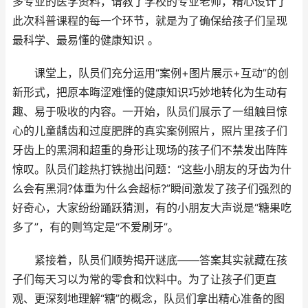
多专业的医学资料，请教了学校的专业老师，精心设计了
此次科普课程的每一个环节，就是为了确保给孩子们呈现
最科学、最易懂的健康知识 。
课堂上，队员们充分运用“案例+图片展示+互动”的创
新形式，把原本晦涩难懂的健康知识巧妙地转化为生动有
趣、易于吸收的内容。一开始，队员们展示了一组触目惊
心的儿童龋齿和过度肥胖的真实案例照片，照片里孩子们
牙齿上的黑洞和超重的身形让现场的孩子们不禁发出阵阵
惊叹。队员们趁热打铁抛出问题：“这些小朋友的牙齿为什
么会有黑洞?体重为什么会超标?”瞬间激发了孩子们强烈的
好奇心，大家纷纷踊跃猜测，有的小朋友大声说是“糖果吃
多了”，有的则笃定是“不爱刷牙”。
紧接着，队员们顺势揭开谜底——答案其实就藏在孩
子们每天习以为常的零食和饮料中。为了让孩子们更直
观、更深刻地理解“糖”的概念，队员们拿出精心准备的图