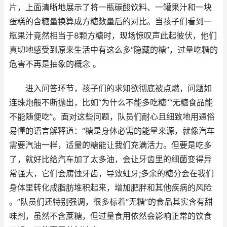
片，上面清晰地展示了将一瓶碳酸饮料、一罐果汁和一块
蛋糕的含糖量换算成方糖数量后的对比。当孩子们看到一
瓶果汁竟然相当于8颗方糖时，现场惊叹声此起彼伏，他们
真切地感受到原来生活中有这么多“隐藏的糖”，过量吃糖的
危害不再是抽象的概念 。
进入问答环节，孩子们的求知欲彻底被点燃，问题如
连珠炮般不断抛出，比如“为什么不能多吃糖”“无糖食品能
不能随便吃”。面对这些问题，队员们耐心且细致地用通俗
易懂的语言解释道：“糖是身体必需的能量来源，就像汽车
需要汽油一样，适量的糖能让我们充满活力。但要是吃多
了，就好比给汽车加了太多油，会让牙齿里的细菌变得异
常强大，它们会腐蚀牙齿，导致蛀牙;多余的糖分会在我们
身体里转化成脂肪堆积起来，增加肥胖和其他疾病的风险
。”队员们还特别强调，很多标着“无糖”的食品其实含有甜
味剂，虽然不含蔗糖，但过量食用依然会影响正常的饮食