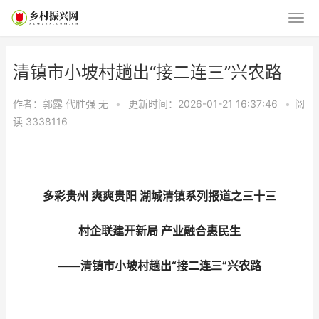
清镇市小坡村趟出“接二连三”兴农路
作者：郭露 代胜强
无
•
更新时间：2026-01-21 16:37:46
•
阅
读
3338116
多彩贵州 爽爽贵阳 湖城清镇系列报道之三十三
村企联建开新局 产业融合惠民生
——清镇市小坡村趟出“接二连三”兴农路