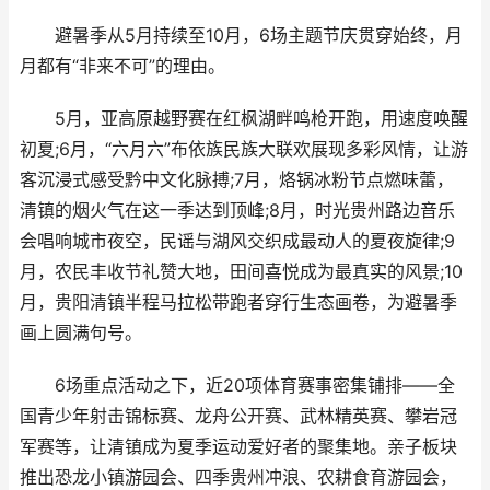
避暑季从5月持续至10月，6场主题节庆贯穿始终，月
月都有“非来不可”的理由。
5月，亚高原越野赛在红枫湖畔鸣枪开跑，用速度唤醒
初夏;6月，“六月六”布依族民族大联欢展现多彩风情，让游
客沉浸式感受黔中文化脉搏;7月，烙锅冰粉节点燃味蕾，
清镇的烟火气在这一季达到顶峰;8月，时光贵州路边音乐
会唱响城市夜空，民谣与湖风交织成最动人的夏夜旋律;9
月，农民丰收节礼赞大地，田间喜悦成为最真实的风景;10
月，贵阳清镇半程马拉松带跑者穿行生态画卷，为避暑季
画上圆满句号。
6场重点活动之下，近20项体育赛事密集铺排——全
国青少年射击锦标赛、龙舟公开赛、武林精英赛、攀岩冠
军赛等，让清镇成为夏季运动爱好者的聚集地。亲子板块
推出恐龙小镇游园会、四季贵州冲浪、农耕食育游园会，