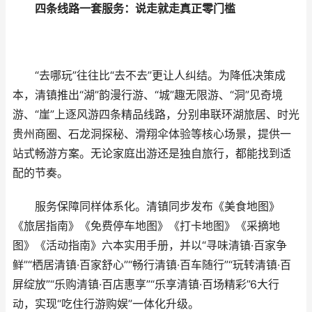
四条线路一套服务：说走就走真正零门槛
“去哪玩”往往比“去不去”更让人纠结。为降低决策成
本，清镇推出“湖”韵漫行游、“城”趣无限游、“洞”见奇境
游、“崖”上逐风游四条精品线路，分别串联环湖旅居、时光
贵州商圈、石龙洞探秘、滑翔伞体验等核心场景，提供一
站式畅游方案。无论家庭出游还是独自旅行，都能找到适
配的节奏。
服务保障同样体系化。清镇同步发布《美食地图》
《旅居指南》《免费停车地图》《打卡地图》《采摘地
图》《活动指南》六本实用手册，并以“寻味清镇·百家争
鲜”“栖居清镇·百家舒心”“畅行清镇·百车随行”“玩转清镇·百
屏绽放”“乐购清镇·百店惠享”“乐享清镇·百场精彩”6大行
动，实现“吃住行游购娱”一体化升级。