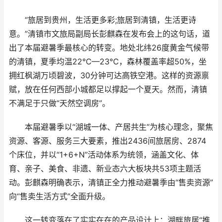
“旅居到贵州，生活更多彩;旅居到清镇，生活更诗
意。”清镇市文旅局副局长彭麒森在发布会上的这句话，道
出了本届避暑季最核心的转变。地处北纬26度黄金气候带
的清镇，夏季均温22℃—23℃，森林覆盖率超50%，坐
拥红枫湖万顷碧波，30分钟可达高铁空港。这样的资源禀
赋，放在任何西部小城都足以撑起一个夏天。然而，清镇
不满足于只做“天然空调房”。
本届避暑季以“湖城一体、产居共生”为核心理念，聚焦
资源、客源、服务三大要素，推出2436间旅居房、2874
个床位，并以“1+6+N”活动体系为统领，涵盖文化、体
育、亲子、美食、非遗、新业态六大板块共53项主题活
动。彭麒森明确表示，清镇正全力推动避暑季由“售卖资源”
向“售卖生活方式”全面升级。
这一转变落在了实实在在的产品设计上：湖畔旅居“推