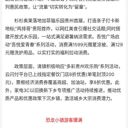
列惠民政策，让“流量”切实转化为“留量”。
杉杉奥莱落地加菲猫乐园贵州首展，打造亲子打卡新
地标;“鸡排哥”贵阳首炸，以网红美食引爆社交话题;同时搭
建开放式水乐园，一站式满足避暑纳凉需求。吾悦广场启
动“吾悦爱青春”系列活动，消费满1599元赠夏凉被、满129
元赠洗护用品，以实打实的福利拉动消费。
政策层面，清镇积极响应“多彩贵州欢乐购”系列活动，
云闪付平台已上线指定餐饮门店8折优惠(单笔封顶200
元)，票根经济消费券覆盖商超、加油站，享8折优惠。此
外，家电3C以旧换新下乡专项推广活动持续推进，推动优
质产品和优惠政策下沉乡镇，激活城乡大宗消费潜力。
恐龙小镇游客爆满