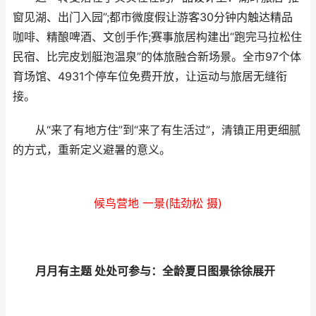
窗见湖、出门入园”;都市微度假让游客30分钟内触达精品
咖啡、精酿啤酒、文创手作;赛事旅居构建出“跑完马拉松住
民宿、比完皮划艇泡温泉”的体旅融合新场景。全市97个体
育场馆、4931个停车位免费开放，让运动与旅居无缝衔
接。
从“来了有地方住”到“来了有生活过”，清镇正用更细腻
的方式，重新定义避暑的意义。
候鸟营地 一景(陆劲松 摄)
月月有主题 处处可参与：全龄夏日图景徐徐展开