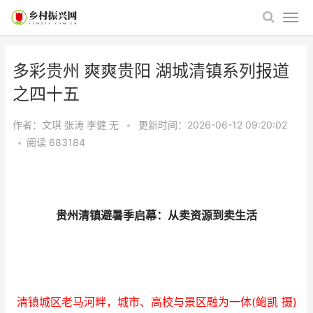
多彩贵州 爽爽贵阳 湖城清镇系列报道
之四十五
作者：文琪 张涛 李健
无
•
更新时间：2026-06-12 09:20:02
•
阅读
683184
贵州清镇避暑季启幕：从卖资源到卖生活
清镇城区老马河畔，城市、高校与景区融为一体(鲍凯 摄)