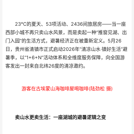
23℃的夏天、53项活动、2436间旅居房——当一座
西部小城不再只卖山水风景，而是卖起一种“推窗见湖、出
门入园”的生活方式，避暑经济正在被重新定义。5月26
日，贵州省清镇市正式启动2026年“清凉山水·镇好生活”避
暑季，以“1+6+N”活动体系和全维度服务保障，向全国游
客发出一封来自北纬26度的清凉邀约。
游客在古埃蒙山海咖啡屋喝咖啡(陆劲松 摄)
卖山水更卖生活：一座湖城的避暑逻辑之变