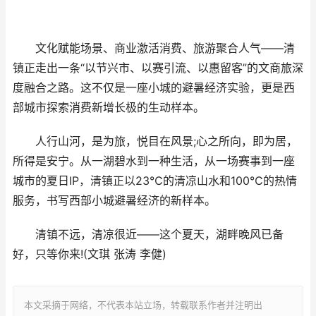
文化赋能场景、商业激活消费、旅游聚合人气——清
镇正走出一条“以节兴市、以赛引流、以惠留客”的文商旅深
度融合之路。这不仅是一座小城的避暑经济实验，更是西
部城市探索消费新增长极的生动样本。
人行山河，是为旅，悦目在风景;心之所向，即为居，
所得是安宁。从一湖碧水到一种生活，从一场赛事到一座
城市的夏日IP，清镇正以23℃的清凉山水和100℃的热情
服务，书写西部小城避暑经济的新样本。
清镇不远，清凉很近——这个夏天，湖畔晚风已备
好，只等你来!(文琪 张涛 李健)
本文采摘于网络，不代表本站立场，转载联系作者并注明出