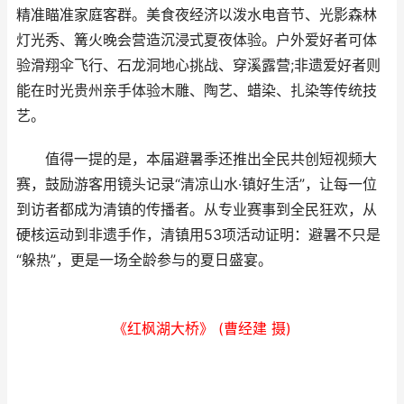
精准瞄准家庭客群。美食夜经济以泼水电音节、光影森林
灯光秀、篝火晚会营造沉浸式夏夜体验。户外爱好者可体
验滑翔伞飞行、石龙洞地心挑战、穿溪露营;非遗爱好者则
能在时光贵州亲手体验木雕、陶艺、蜡染、扎染等传统技
艺。
值得一提的是，本届避暑季还推出全民共创短视频大
赛，鼓励游客用镜头记录“清凉山水·镇好生活”，让每一位
到访者都成为清镇的传播者。从专业赛事到全民狂欢，从
硬核运动到非遗手作，清镇用53项活动证明：避暑不只是
“躲热”，更是一场全龄参与的夏日盛宴。
《红枫湖大桥》 (曹经建 摄)