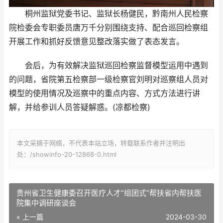
桐州监狱党委书记、监狱长杨健民，黔南州人民检察
院检委会专职委员唐万千分别围绕支持、配合巡回检察组
开展工作和抓好反馈意见整改落实做了表态发言。
会后，为有效解决监狱巡回检察监督模型运用中遇到
的问题，省院第五检察部一级检察官刘明对巡察组人员对
模型的使用情况及巡察中的重点内容、方式方法进行讲
解，并给参训人员答疑解惑。(凉都检察)
本文采摘于网络，不代表本站立场，转载联系作者并注明出
处：/showinfo-20-12868-0.html
贵州省卫生健康委召开医疗人才“组团式”帮扶省内帮扶医
院集中调研座谈会
« 上一篇
2024-03-30