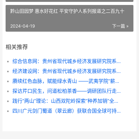
黔山田园梦 惠水好花红 平安守护人系列报道之二百九十
2024-04-19
下一篇 »
相关推荐
综合信息网：贵州省现代城乡经济发展研究院系列报道之一
经济建设网：贵州省现代城乡经济发展研究院系列报道之一
赓续红色血脉，赋能绿水青山 ——武夷学院“薪火青绿”实践团队深入金坑乡调研红绿融合发展
探访芹口民生，问道松柏茶香——调研团队行走环带看振兴
践行“两山”理论：山西双陀岭探索“种养加销”全链模式，助力乡村振兴
四川广元剑门蜀道（翠云廊）获联合国全球可持续“地球家园”范例奖