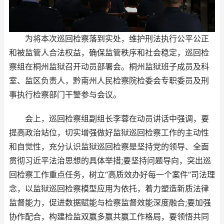
为将本次巡回检察落到实处，维护刑法执行公平公正
和被监管人合法权益，确保监管秩序和社会稳定，巡回检
察组在桐州监狱召开动员部署会。桐州监狱班子成员及科
室、监区负责人，黔南州人民检察院检委会专职委员及刑
事执行检察部门干警参与会议。
会上，巡回检察组副组长李蓉在动员讲话中强调，要
提高政治站位，切实增强做好监狱巡回检察工作的主动性
和自觉性，充分认识监狱巡回检察是坚持党的领导、全面
贯彻习近平法治思想的具体举措;要坚持问题导向，突出巡
回检察工作重点任务，树立“高质效办好每一个案件”司法理
念，以监狱巡回检察模型应用为依托，着力塑造新质法律
监督能力，促进数据赋能与检察监督效能深度融合;要加强
协作配合，构建检监双赢多赢共赢工作格局，要领悟共同