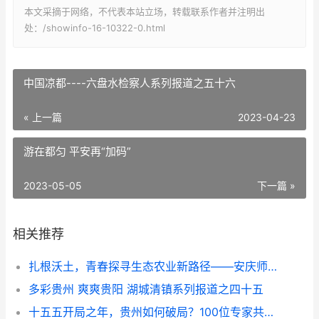
本文采摘于网络，不代表本站立场，转载联系作者并注明出
处：/showinfo-16-10322-0.html
中国凉都----六盘水检察人系列报道之五十六
« 上一篇
2023-04-23
游在都匀 平安再“加码”
2023-05-05
下一篇 »
相关推荐
扎根沃土，青春探寻生态农业新路径——安庆师大三下乡团队赴庐江县金乔生态农业有限公司开展调研
多彩贵州 爽爽贵阳 湖城清镇系列报道之四十五
十五五开局之年，贵州如何破局？100位专家共绘发展蓝图