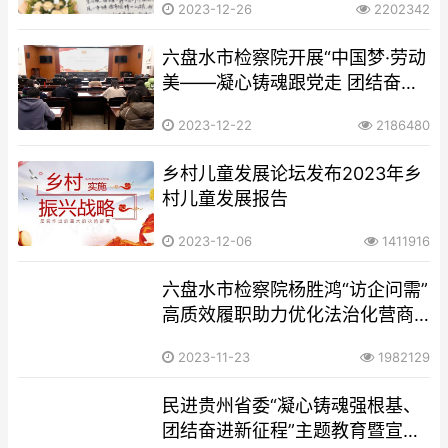
2023-12-26
2202342
六盘水市检察院开展“中国梦·劳动
美——凝心铸魂跟党走 团结奋斗
新征程”劳模工匠宣讲党的创新理
2023-12-22
2186480
论活动
乡村儿童发展论坛发布2023年乡
村儿童发展报告
2023-12-06
1411916
六盘水市检察院杨胜鸿“访企问需”
高质效履职助力优化法治化营商
环境
2023-11-23
1982129
民进贵州省委“凝心铸魂强根基、
团结奋进新征程”主题教育暨宣传